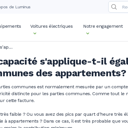
opos de Luminus
quipements
Voitures électriques
Notre engagement
Le tarif de capacité s'applique-t-il également aux parties communes des appartements?
 capacité s'applique-t-il ég
mmunes des appartements?
rties communes est normalement mesurée par un compteur
tricité distincte pour les parties communes. Comme tout le 
ur cette facture.
rès faible ? Ou vous avez des pics par quart d’heure très é
e à appartements ? Dans ce cas, il est très probable que vous
u moins la contribution minimum.