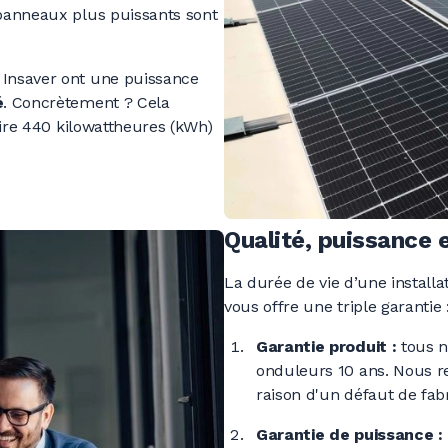
panneaux plus puissants sont
Insaver ont une puissance
é
.
Concrètement ?
Cela
ire
440 kilowattheures
(kWh)
Qualité, puissance 
La durée de vie d’une installa
vous offre une triple garantie 
Garantie produit :
tous n
onduleurs
10 ans
. Nous r
raison d'un défaut de fabr
Garantie de puissance :