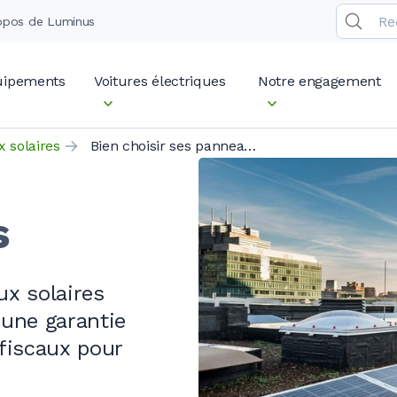
opos de Luminus
quipements
Voitures électriques
Notre engagement
 solaires
Bien choisir ses panneaux solaires
s
ux solaires
’une garantie
 fiscaux pour