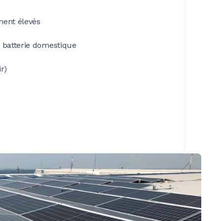
ement élevés
e batterie domestique
r)