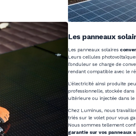
Les panneaux solai
Les panneaux solaires
conver
Leurs cellules photovoltaïques
l’onduleur se charge de conver
rendant compatible avec le ré
L'électricité ainsi produite pe
professionnelle, stockée dan
ultérieure ou injectée dans le
Chez Luminus, nous travaillo
triés sur le volet pour vous g
Nous sommes tellement confi
garantie sur vos panneaux s