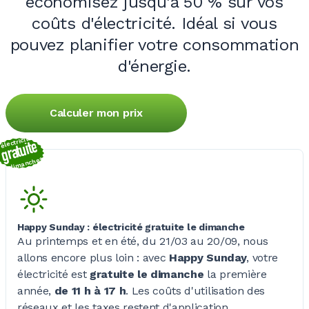
économisez jusqu'à 50
% sur vos
coûts d'électricité. Idéal si vous
pouvez planifier votre consommation
d'énergie.
Calculer mon prix
électricité
gratuite
le dimanche*
Happy Sunday : électricité gratuite le dimanche
Au printemps et en été, du 21/03 au 20/09, nous
allons encore plus loin
: avec
Happy Sunday
, votre
électricité est
gratuite le dimanche
la première
année,
de 11 h à 17 h
. Les coûts d'utilisation des
réseaux et les taxes restent d'application.