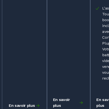
L'a
Tou
boo
inc
avec
Co
Plu
Vot
bat
vid
ven
vou
rec
En savoir
En sav
En savoir plus
plus
plus