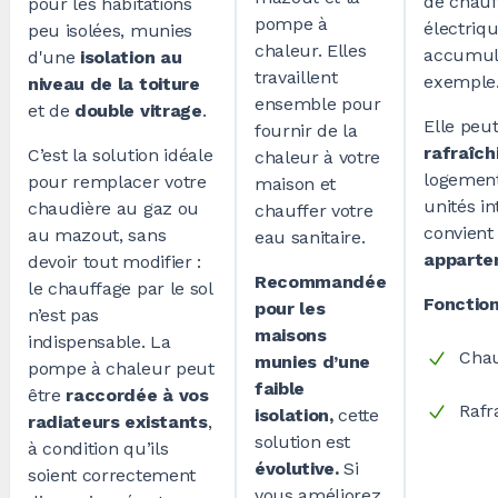
de chauf
pour les habitations
pompe à
électriqu
peu isolées, munies
chaleur. Elles
accumul
d'une
isolation au
travaillent
exemple
niveau de la toiture
ensemble pour
et de
double vitrage
.
Elle peu
fournir de la
rafraîch
C’est la solution idéale
chaleur à votre
logement
pour remplacer votre
maison et
unités in
chaudière au gaz ou
chauffer votre
convient
au mazout, sans
eau sanitaire.
apparte
devoir tout modifier
:
Recommandée
le chauffage par le sol
Fonction
pour les
n’est pas
maisons
indispensable. La
Chau
munies d’une
pompe à chaleur peut
faible
être
raccordée à vos
Rafr
isolation,
cette
radiateurs existants
,
solution est
à condition qu’ils
évolutive.
Si
soient correctement
vous améliorez