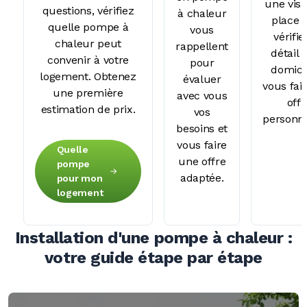
une visi
questions, vérifiez
à chaleur
place 
quelle pompe à
vous
vérifie
chaleur peut
rappellent
détail 
convenir à votre
pour
domicil
logement. Obtenez
évaluer
vous fai
une première
avec vous
offr
estimation de prix.
vos
personna
besoins et
vous faire
Quelle
une offre
pompe
adaptée.
pour mon
logement
Installation d'une pompe à chaleur :
votre guide étape par étape