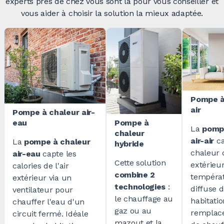
experts près de chez vous sont là pour vous conseiller et
vous aider à choisir la solution la mieux adaptée.
Pompe à 
air
Pompe à chaleur air-
Pompe à
eau
La
pomp
chaleur
air-air
ca
La
pompe à chaleur
hybride
chaleur d
air-eau
capte les
Cette solution
extérieur
calories de l'air
combine 2
températ
extérieur via un
technologies
:
diffuse 
ventilateur pour
le chauffage au
habitatio
chauffer l'eau d'un
gaz ou au
remplac
circuit fermé. Idéale
mazout et la