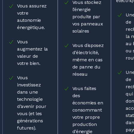
électriq
Vous stockez
Vous assurez
l’énergie
votre
Une
produite par
autonomie
de
vos panneaux
énergétique.
rec
solaires
la 
Vous
au 
Vous disposez
augmentez la
ou 
d’électricité,
valeur de
rou
même en cas
votre bien.
de panne du
Une
réseau
Vous
de
investissez
rec
Vous faites
dans une
qui
des
technologie
do
économies en
d’avenir pour
acc
consommant
vous (et les
sta
votre propre
générations
dan
production
futures).
pay
d’énergie