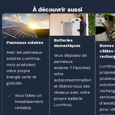
À découvrir aussi
Batteries
Panneaux solaires
Bornes
domestiques
câbles
Avec les panneaux
Vous disposez de
rechar
solaires Luminus,
panneaux
vous produisez
Luminu
solaires ?
Favorisez
votre propre
propos
votre
énergie verte et
plusieu
autoconsommation
gratuite.
solutio
et libérez-vous des
recharg
réseaux avec votre
Vous faites un
services
propre batterie
investissement
d'assis
Luminus.
rentable.
pour vé